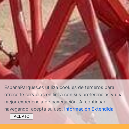
EspañaParques.es utiliza cookies de terceros para
ofrecerle servicios en línea con sus preferencias y una
mejor experiencia de navegación. Al continuar
navegando, acepta su uso.
Información Extendida
ACEPTO