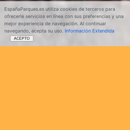
EspañaParques.es utiliza cookies de terceros para
ofrecerle servicios en línea con sus preferencias y una
mejor experiencia de navegación. Al continuar
navegando, acepta su uso.
Información Extendida
ACEPTO
Información útil y ofertas entradas
para visitar el Zoo de Madrid
¡Descubre Zoo Aquarium Madrid! En esta página
encontrará una descripción del gran parque zoológico
de Madrid, con animales de todo el mundo, así como
mucha información útil sobre: lista de precios de
billetes en taquilla, ofertas de entradas con
descuento, horarios de apertura 2025 e indicaciones