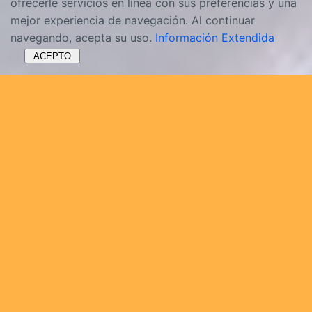
ofrecerle servicios en línea con sus preferencias y una
mejor experiencia de navegación. Al continuar
navegando, acepta su uso.
Información Extendida
ACEPTO
Información útil y ofertas entradas
para visitar el acuario de Sevilla
¡Descubre Acuario de Sevilla! En esta página
encontrará una descripción del gran acuario de
Sevilla, con peces y animales marinos de todo el
mundo, así como mucha información útil sobre: lista
de precios de billetes en taquilla, ofertas de entradas
con descuento, horarios de apertura 2025 e
indicaciones para llegar.